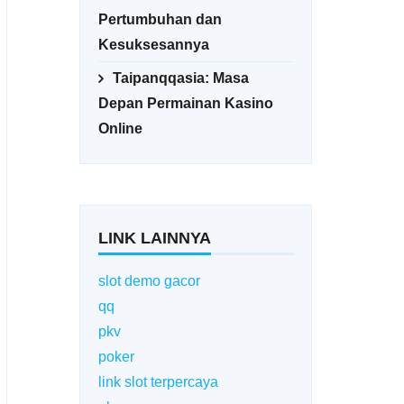
Pertumbuhan dan
Kesuksesannya
Taipanqqasia: Masa
Depan Permainan Kasino
Online
LINK LAINNYA
slot demo gacor
qq
pkv
poker
link slot terpercaya