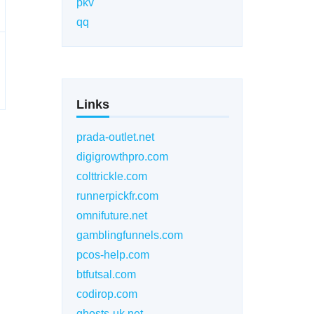
pkv
qq
Links
prada-outlet.net
digigrowthpro.com
colttrickle.com
runnerpickfr.com
omnifuture.net
gamblingfunnels.com
pcos-help.com
btfutsal.com
codirop.com
ghosts-uk.net