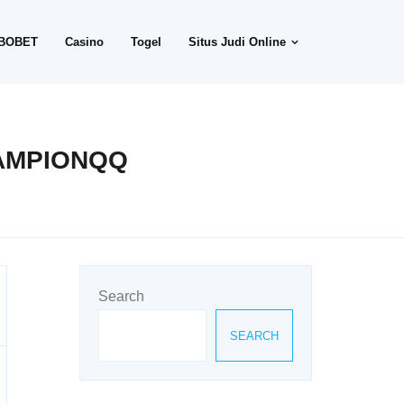
BOBET
Casino
Togel
Situs Judi Online
HAMPIONQQ
Search
SEARCH