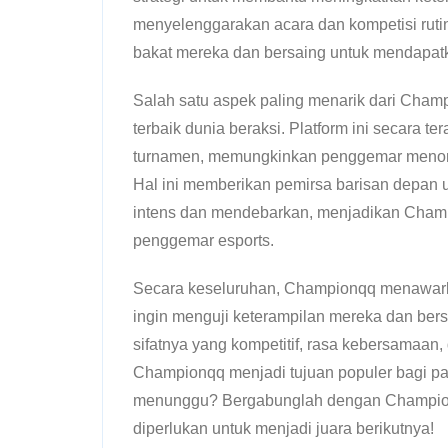
menyelenggarakan acara dan kompetisi rut
bakat mereka dan bersaing untuk mendapat
Salah satu aspek paling menarik dari Cha
terbaik dunia beraksi. Platform ini secara 
turnamen, memungkinkan penggemar menonton
Hal ini memberikan pemirsa barisan depan
intens dan mendebarkan, menjadikan Champio
penggemar esports.
Secara keseluruhan, Championqq ​​menawar
ingin menguji keterampilan mereka dan ber
sifatnya yang kompetitif, rasa kebersamaa
Championqq ​​menjadi tujuan populer bagi p
menunggu? Bergabunglah dengan Championqq 
diperlukan untuk menjadi juara berikutnya!