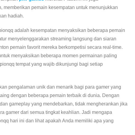
in, memberikan pemain kesempatan untuk menunjukkan
kan hadiah.
mpionqq ​​adalah kesempatan menyaksikan beberapa pemain
teratur menyelenggarakan streaming langsung dan siaran
 pemain favorit mereka berkompetisi secara real-time.
 untuk menyaksikan beberapa momen permainan paling
nqq ​​tempat yang wajib dikunjungi bagi setiap
kan pengalaman unik dan menarik bagi para gamer yang
saing dengan beberapa pemain terbaik di dunia. Dengan
n, dan gameplay yang mendebarkan, tidak mengherankan jika
ara gamer dari semua tingkat keahlian. Jadi mengapa
​​hari ini dan lihat apakah Anda memiliki apa yang