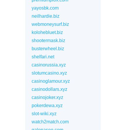
yayosbk.com
neilhardie.biz
webmoneysurf.biz
kolohebluet.biz
shootermask.biz
busterwheel.biz
shelfari.net
casinorussia.xyz
slotumcasino.xyz
casinoglamour.xyz
casinodollars.xyz
casinojoker.xyz
pokerdewa.xyz
slot-wiki.xyz
watch2match.com
galenaseo.com