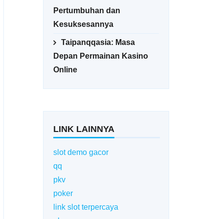
Pertumbuhan dan
Kesuksesannya
Taipanqqasia: Masa
Depan Permainan Kasino
Online
LINK LAINNYA
slot demo gacor
qq
pkv
poker
link slot terpercaya