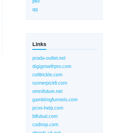
pkv
qq
Links
prada-outlet.net
digigrowthpro.com
colttrickle.com
runnerpickfr.com
omnifuture.net
gamblingfunnels.com
pcos-help.com
btfutsal.com
codirop.com
ghosts-uk.net