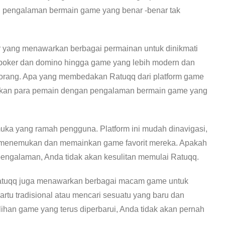
i pengalaman bermain game yang benar -benar tak
r yang menawarkan berbagai permainan untuk dinikmati
i poker dan domino hingga game yang lebih modern dan
 orang. Apa yang membedakan Ratuqq dari platform game
ikan para pemain dengan pengalaman bermain game yang
muka yang ramah pengguna. Platform ini mudah dinavigasi,
 menemukan dan memainkan game favorit mereka. Apakah
engalaman, Anda tidak akan kesulitan memulai Ratuqq.
atuqq juga menawarkan berbagai macam game untuk
artu tradisional atau mencari sesuatu yang baru dan
lihan game yang terus diperbarui, Anda tidak akan pernah