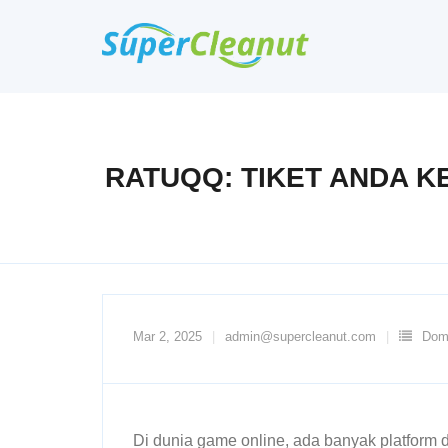
Skip
to
content
RATUQQ: TIKET ANDA 
Mar 2, 2025
admin@supercleanut.com
Dom
Di dunia game online, ada banyak platform