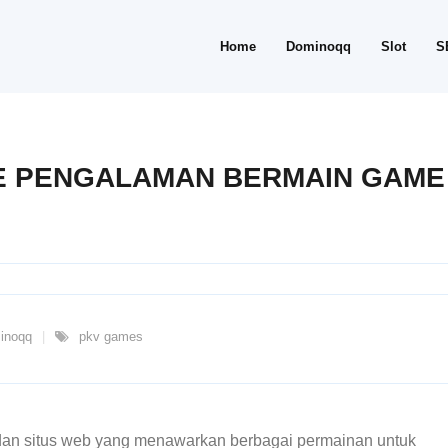
Home
Dominoqq
Slot
S
KE PENGALAMAN BERMAIN GAME
inoqq
pkv games
 dan situs web yang menawarkan berbagai permainan untuk