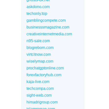
askdono.com
techonly.top
gamblingcompete.com
businesssmagazine.com
creativeinternetmedia.com
n95-sale.com
blogreborn.com
virtcitnow.com
wiselymap.com
prochatgptonline.com
forexfactoryhub.com
kaja-live.com
techcompa.com
sight-web.com
himadrigroup.com
islamroman.com