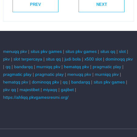
PREV
NEXT
menuqq pkv
|
situs pkv games
|
situs pkv games
|
situs qq
|
slot
|
pkv
|
slot terpercaya
|
situs qq
|
judi bola
|
x500 slot
|
dominoqq pkv
|
qq
|
bandarqq
|
murniqq pkv
|
hematqq pkv
|
pragmatic play
|
pragmatic play
|
pragmatic play
|
menuqq pkv
|
murniqq pkv
|
hematqq pkv
|
dominoqq pkv
|
qq
|
bandarqq
|
situs pkv games
|
pkv qq
|
majestibet
|
miyaqq
|
gajibet
|
https://ahliqq.pkvgamesresmi.org/