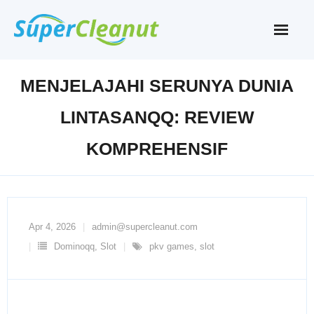
Skip
to
content
MENJELAJAHI SERUNYA DUNIA
LINTASANQQ: REVIEW
KOMPREHENSIF
Apr 4, 2026
admin@supercleanut.com
Dominoqq
,
Slot
pkv games
,
slot