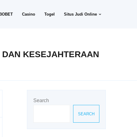
BOBET
Casino
Togel
Situs Judi Online
N DAN KESEJAHTERAAN
Search
SEARCH