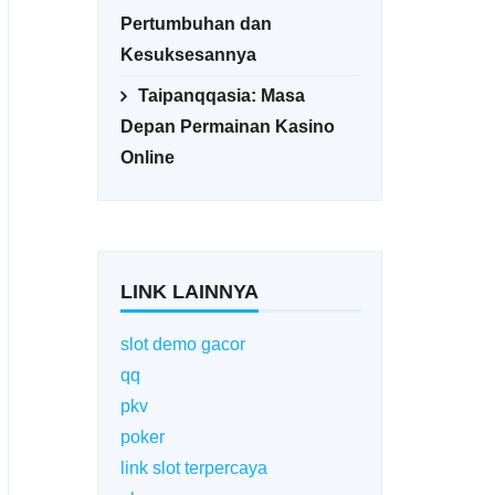
Pertumbuhan dan
Kesuksesannya
Taipanqqasia: Masa
Depan Permainan Kasino
Online
LINK LAINNYA
slot demo gacor
qq
pkv
poker
link slot terpercaya