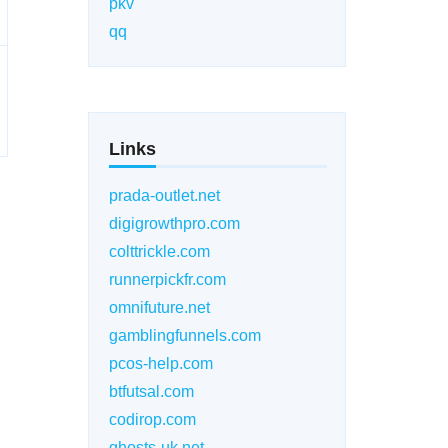
pkv
qq
Links
prada-outlet.net
digigrowthpro.com
colttrickle.com
runnerpickfr.com
omnifuture.net
gamblingfunnels.com
pcos-help.com
btfutsal.com
codirop.com
ghosts-uk.net