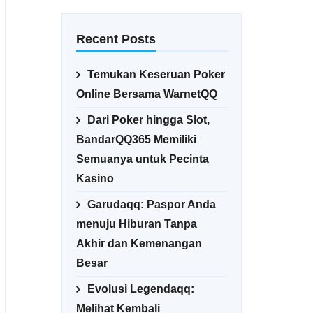
Recent Posts
Temukan Keseruan Poker
Online Bersama WarnetQQ
Dari Poker hingga Slot,
BandarQQ365 Memiliki
Semuanya untuk Pecinta
Kasino
Garudaqq: Paspor Anda
menuju Hiburan Tanpa
Akhir dan Kemenangan
Besar
Evolusi Legendaqq:
Melihat Kembali