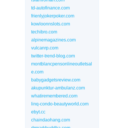
td-autofinance.com
frienlyjokerpoker.com
kowloonnslots.com
techibro.com
alpinemagazines.com
vulcanrp.com
twitter-trend-blog.com
montblancpensonlineoutletsal
e.com
babygadgetsreview.com
akupunktur-ambulanz.com
whatiremembered.com
linq-condo-beautyworld.com
ebyt.cc
chaindaohang.com
drmarkbuddha.com