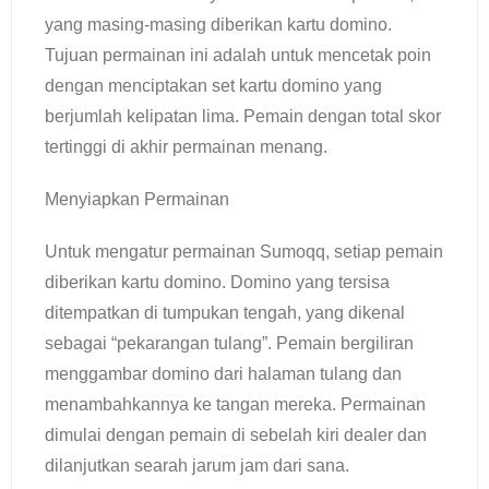
yang masing-masing diberikan kartu domino.
Tujuan permainan ini adalah untuk mencetak poin
dengan menciptakan set kartu domino yang
berjumlah kelipatan lima. Pemain dengan total skor
tertinggi di akhir permainan menang.
Menyiapkan Permainan
Untuk mengatur permainan Sumoqq, setiap pemain
diberikan kartu domino. Domino yang tersisa
ditempatkan di tumpukan tengah, yang dikenal
sebagai “pekarangan tulang”. Pemain bergiliran
menggambar domino dari halaman tulang dan
menambahkannya ke tangan mereka. Permainan
dimulai dengan pemain di sebelah kiri dealer dan
dilanjutkan searah jarum jam dari sana.