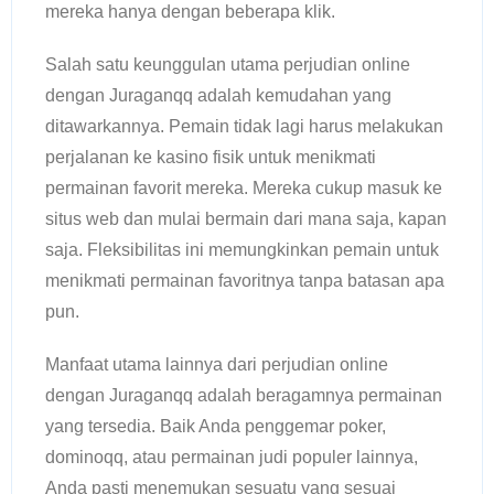
mereka hanya dengan beberapa klik.
Salah satu keunggulan utama perjudian online
dengan Juraganqq adalah kemudahan yang
ditawarkannya. Pemain tidak lagi harus melakukan
perjalanan ke kasino fisik untuk menikmati
permainan favorit mereka. Mereka cukup masuk ke
situs web dan mulai bermain dari mana saja, kapan
saja. Fleksibilitas ini memungkinkan pemain untuk
menikmati permainan favoritnya tanpa batasan apa
pun.
Manfaat utama lainnya dari perjudian online
dengan Juraganqq adalah beragamnya permainan
yang tersedia. Baik Anda penggemar poker,
dominoqq, atau permainan judi populer lainnya,
Anda pasti menemukan sesuatu yang sesuai