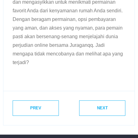
dan mengasyikkan untuk menikmati permainan
favorit Anda dari kenyamanan rumah Anda sendiri.
Dengan beragam permainan, opsi pembayaran
yang aman, dan akses yang nyaman, para pemain
pasti akan bersenang-senang menjelajahi dunia
perjudian online bersama Juraganqq. Jadi
mengapa tidak mencobanya dan melihat apa yang
terjadi?
PREV
NEXT