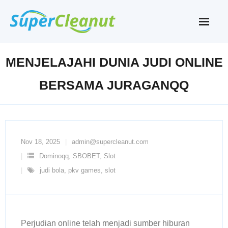
Skip
to
content
MENJELAJAHI DUNIA JUDI ONLINE
BERSAMA JURAGANQQ
Nov 18, 2025
admin@supercleanut.com
Dominoqq
,
SBOBET
,
Slot
judi bola
,
pkv games
,
slot
Perjudian online telah menjadi sumber hiburan