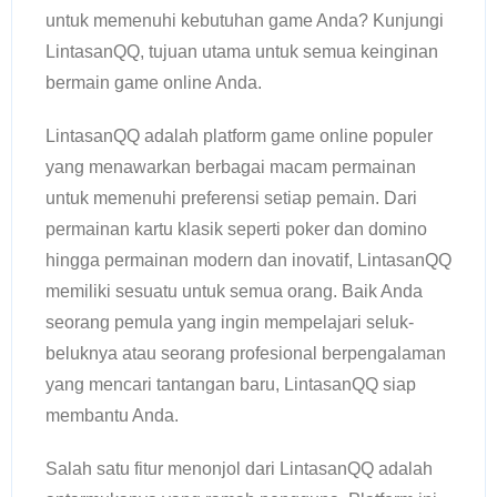
untuk memenuhi kebutuhan game Anda? Kunjungi
LintasanQQ, tujuan utama untuk semua keinginan
bermain game online Anda.
LintasanQQ adalah platform game online populer
yang menawarkan berbagai macam permainan
untuk memenuhi preferensi setiap pemain. Dari
permainan kartu klasik seperti poker dan domino
hingga permainan modern dan inovatif, LintasanQQ
memiliki sesuatu untuk semua orang. Baik Anda
seorang pemula yang ingin mempelajari seluk-
beluknya atau seorang profesional berpengalaman
yang mencari tantangan baru, LintasanQQ siap
membantu Anda.
Salah satu fitur menonjol dari LintasanQQ adalah