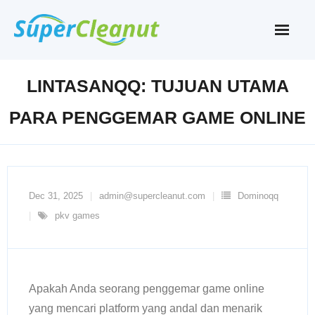
Skip
to
content
LINTASANQQ: TUJUAN UTAMA
PARA PENGGEMAR GAME ONLINE
Dec 31, 2025
admin@supercleanut.com
Dominoqq
pkv games
Apakah Anda seorang penggemar game online
yang mencari platform yang andal dan menarik