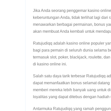
Jika Anda seorang penggemar kasino online
keberuntungan Anda, tidak terlihat lagi dari 
menawarkan berbagai permainan, bonus ya
akan membuat Anda kembali untuk mendapa
Ratujudiqq adalah kasino online populer y
bagi para pemain di seluruh dunia selama b
termasuk slot, poker, blackjack, roulette, d
di kasino online ini.
Salah satu daya tarik terbesar Ratujudiqq 
dapat memanfaatkan bonus selamat datang 
memberi mereka lebih banyak uang untuk di
loyalitas yang dapat ditebus dengan hadiah 
Antarmuka Ratujudiqq yang ramah penggun