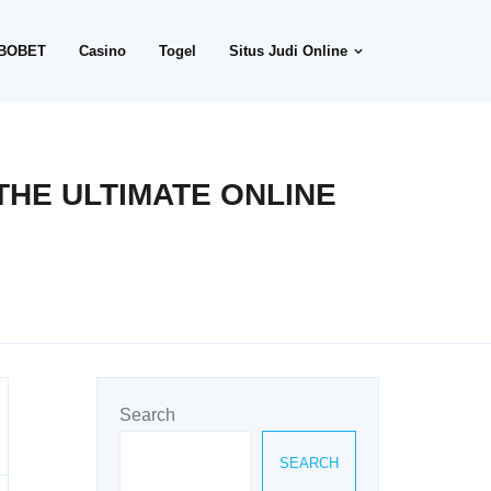
BOBET
Casino
Togel
Situs Judi Online
HE ULTIMATE ONLINE
Search
SEARCH