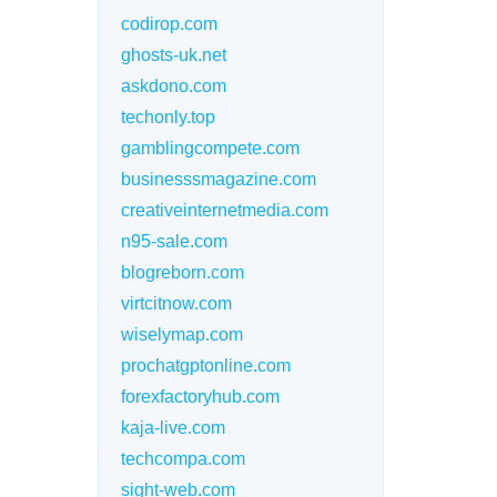
codirop.com
ghosts-uk.net
askdono.com
techonly.top
gamblingcompete.com
businesssmagazine.com
creativeinternetmedia.com
n95-sale.com
blogreborn.com
virtcitnow.com
wiselymap.com
prochatgptonline.com
forexfactoryhub.com
kaja-live.com
techcompa.com
sight-web.com