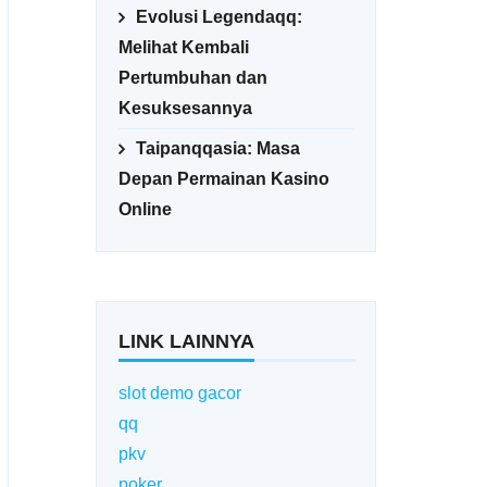
Evolusi Legendaqq:
Melihat Kembali
Pertumbuhan dan
Kesuksesannya
Taipanqqasia: Masa
Depan Permainan Kasino
Online
LINK LAINNYA
slot demo gacor
qq
pkv
poker