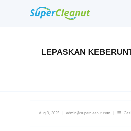
Skip
to
content
LEPASKAN KEBERUNT
Aug 3, 2025
admin@supercleanut.com
Cas