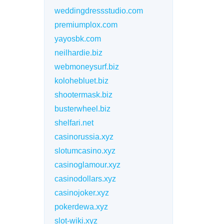
weddingdressstudio.com
premiumplox.com
yayosbk.com
neilhardie.biz
webmoneysurf.biz
kolohebluet.biz
shootermask.biz
busterwheel.biz
shelfari.net
casinorussia.xyz
slotumcasino.xyz
casinoglamour.xyz
casinodollars.xyz
casinojoker.xyz
pokerdewa.xyz
slot-wiki.xyz