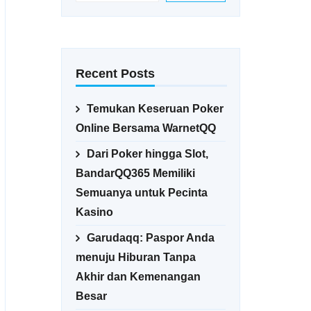
Recent Posts
Temukan Keseruan Poker
Online Bersama WarnetQQ
Dari Poker hingga Slot,
BandarQQ365 Memiliki
Semuanya untuk Pecinta
Kasino
Garudaqq: Paspor Anda
menuju Hiburan Tanpa
Akhir dan Kemenangan
Besar