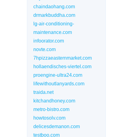
chaindaohang.com
drmarkbuddha.com
lg-air-conditioning-
maintenance.com
infoorator.com
novte.com
7hpizzaeasternmarket.com
hollaendisches-viertel.com
proengine-ultra24.com
lifewithoutlanyards.com
traida.net
kitchandhoney.com
metro-bistro.com
howtosolv.com
delicesdemanon.com
testboo.com