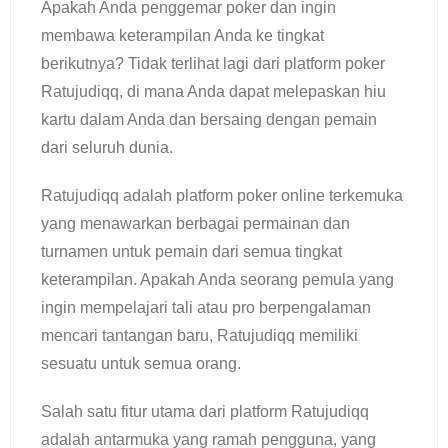
Apakah Anda penggemar poker dan ingin
membawa keterampilan Anda ke tingkat
berikutnya? Tidak terlihat lagi dari platform poker
Ratujudiqq, di mana Anda dapat melepaskan hiu
kartu dalam Anda dan bersaing dengan pemain
dari seluruh dunia.
Ratujudiqq adalah platform poker online terkemuka
yang menawarkan berbagai permainan dan
turnamen untuk pemain dari semua tingkat
keterampilan. Apakah Anda seorang pemula yang
ingin mempelajari tali atau pro berpengalaman
mencari tantangan baru, Ratujudiqq memiliki
sesuatu untuk semua orang.
Salah satu fitur utama dari platform Ratujudiqq
adalah antarmuka yang ramah pengguna, yang