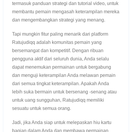
termasuk panduan strategi dan tutorial video, untuk
membantu pemain mengasah keterampilan mereka
dan mengembangkan strategi yang menang.
Tapi mungkin fitur paling menarik dari platform
Ratujudiqq adalah komunitas pemain yang
bersemangat dan kompetitif. Dengan ribuan
pengguna aktif dari seluruh dunia, Anda selalu
dapat menemukan permainan untuk bergabung
dan menguji keterampilan Anda melawan pemain
dari semua tingkat keterampilan. Apakah Anda
lebih suka bermain untuk bersenang -senang atau
untuk uang sungguhan, Ratujudiqq memiliki
sesuatu untuk semua orang.
Jadi, jika Anda siap untuk melepaskan hiu kartu
bagian dalam Anda dan membawa permainan