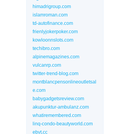
himadrigroup.com
islamroman.com
td-autofinance.com
frienlyjokerpoker.com
kowloonnslots.com
techibro.com
alpinemagazines.com
vulcanrp.com
twitter-trend-blog.com
montblancpensonlineoutletsal
e.com
babygadgetsreview.com
akupunktur-ambulanz.com
whatiremembered.com
linq-condo-beautyworld.com
ebyt.cc