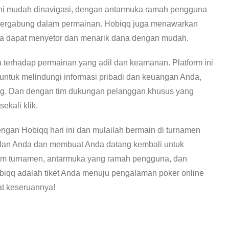
ni mudah dinavigasi, dengan antarmuka ramah pengguna
rgabung dalam permainan. Hobiqq juga menawarkan
a dapat menyetor dan menarik dana dengan mudah.
 terhadap permainan yang adil dan keamanan. Platform ini
untuk melindungi informasi pribadi dan keuangan Anda,
ng. Dan dengan tim dukungan pelanggan khusus yang
ekali klik.
an Hobiqq hari ini dan mulailah bermain di turnamen
ilan Anda dan membuat Anda datang kembali untuk
am turnamen, antarmuka yang ramah pengguna, dan
biqq adalah tiket Anda menuju pengalaman poker online
at keseruannya!