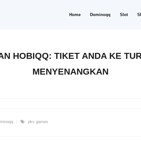
Home
Dominoqq
Slot
S
GAN HOBIQQ: TIKET ANDA KE T
MENYENANGKAN
minoqq
pkv games