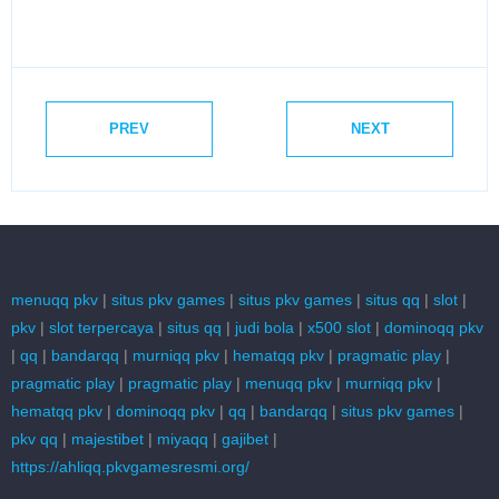
PREV
NEXT
menuqq pkv
|
situs pkv games
|
situs pkv games
|
situs qq
|
slot
|
pkv
|
slot terpercaya
|
situs qq
|
judi bola
|
x500 slot
|
dominoqq pkv
|
qq
|
bandarqq
|
murniqq pkv
|
hematqq pkv
|
pragmatic play
|
pragmatic play
|
pragmatic play
|
menuqq pkv
|
murniqq pkv
|
hematqq pkv
|
dominoqq pkv
|
qq
|
bandarqq
|
situs pkv games
|
pkv qq
|
majestibet
|
miyaqq
|
gajibet
|
https://ahliqq.pkvgamesresmi.org/