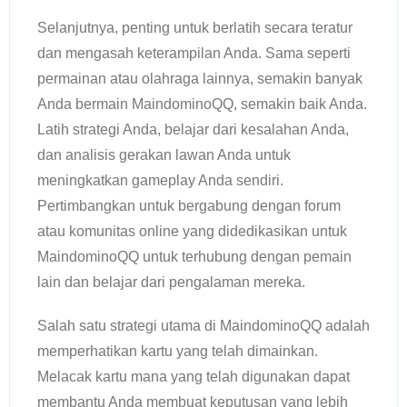
Selanjutnya, penting untuk berlatih secara teratur
dan mengasah keterampilan Anda. Sama seperti
permainan atau olahraga lainnya, semakin banyak
Anda bermain MaindominoQQ, semakin baik Anda.
Latih strategi Anda, belajar dari kesalahan Anda,
dan analisis gerakan lawan Anda untuk
meningkatkan gameplay Anda sendiri.
Pertimbangkan untuk bergabung dengan forum
atau komunitas online yang didedikasikan untuk
MaindominoQQ untuk terhubung dengan pemain
lain dan belajar dari pengalaman mereka.
Salah satu strategi utama di MaindominoQQ adalah
memperhatikan kartu yang telah dimainkan.
Melacak kartu mana yang telah digunakan dapat
membantu Anda membuat keputusan yang lebih