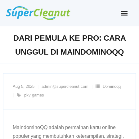
Skip
to
content
DARI PEMULA KE PRO: CARA
UNGGUL DI MAINDOMINOQQ
Aug 5, 2025
admin@supercleanut.com
Dominoqq
pkv games
MaindominoQQ adalah permainan kartu online
populer yang membutuhkan keterampilan, strategi,