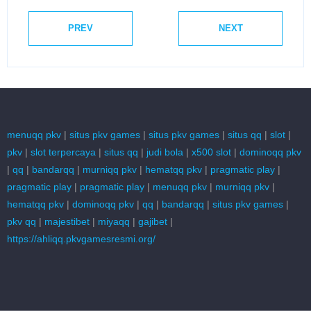
PREV
NEXT
menuqq pkv
|
situs pkv games
|
situs pkv games
|
situs qq
|
slot
|
pkv
|
slot terpercaya
|
situs qq
|
judi bola
|
x500 slot
|
dominoqq pkv
|
qq
|
bandarqq
|
murniqq pkv
|
hematqq pkv
|
pragmatic play
|
pragmatic play
|
pragmatic play
|
menuqq pkv
|
murniqq pkv
|
hematqq pkv
|
dominoqq pkv
|
qq
|
bandarqq
|
situs pkv games
|
pkv qq
|
majestibet
|
miyaqq
|
gajibet
|
https://ahliqq.pkvgamesresmi.org/