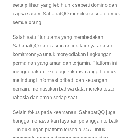
serta pilihan yang lebih unik seperti domino dan
capsa susun, SahabatQQ memiliki sesuatu untuk
semua orang.
Salah satu fitur utama yang membedakan
SahabatQQ dari kasino online lainnya adalah
komitmennya untuk menyediakan lingkungan
permainan yang aman dan terjamin. Platform ini
menggunakan teknologi enkripsi canggih untuk
melindungi informasi pribadi dan keuangan
pemain, memastikan bahwa data mereka tetap
rahasia dan aman setiap saat.
Selain fokus pada keamanan, SahabatQQ juga
bangga menawarkan layanan pelanggan terbaik.
Tim dukungan platform tersedia 24/7 untuk