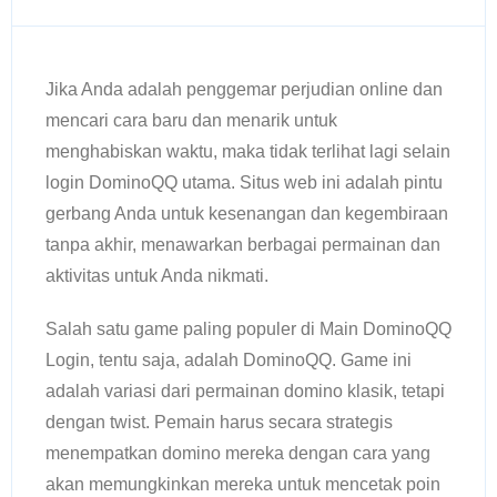
Jika Anda adalah penggemar perjudian online dan
mencari cara baru dan menarik untuk
menghabiskan waktu, maka tidak terlihat lagi selain
login DominoQQ utama. Situs web ini adalah pintu
gerbang Anda untuk kesenangan dan kegembiraan
tanpa akhir, menawarkan berbagai permainan dan
aktivitas untuk Anda nikmati.
Salah satu game paling populer di Main DominoQQ
Login, tentu saja, adalah DominoQQ. Game ini
adalah variasi dari permainan domino klasik, tetapi
dengan twist. Pemain harus secara strategis
menempatkan domino mereka dengan cara yang
akan memungkinkan mereka untuk mencetak poin