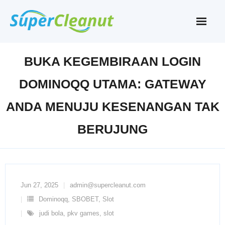
Skip
to
content
BUKA KEGEMBIRAAN LOGIN
DOMINOQQ UTAMA: GATEWAY
ANDA MENUJU KESENANGAN TAK
BERUJUNG
Jun 27, 2025
admin@supercleanut.com
Dominoqq
,
SBOBET
,
Slot
judi bola
,
pkv games
,
slot