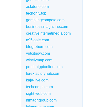
askdono.com
techonly.top
gamblingcompete.com
businesssmagazine.com
creativeinternetmedia.com
n95-sale.com
blogreborn.com
virtcitnow.com
wiselymap.com
prochatgptonline.com
forexfactoryhub.com
kaja-live.com
techcompa.com
sight-web.com
himadrigroup.com
islamroman.com