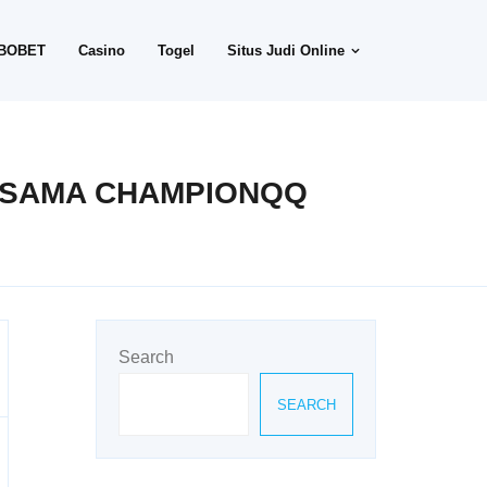
BOBET
Casino
Togel
Situs Judi Online
RSAMA CHAMPIONQQ
Search
SEARCH