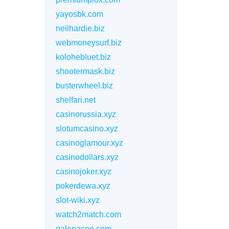
yayosbk.com
neilhardie.biz
webmoneysurf.biz
kolohebluet.biz
shootermask.biz
busterwheel.biz
shelfari.net
casinorussia.xyz
slotumcasino.xyz
casinoglamour.xyz
casinodollars.xyz
casinojoker.xyz
pokerdewa.xyz
slot-wiki.xyz
watch2match.com
galenaseo.com