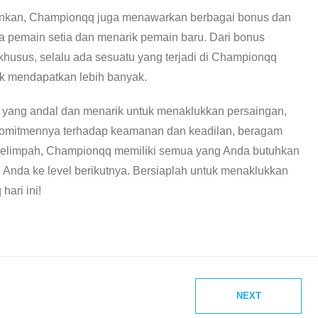
nkan, Championqq ​​juga menawarkan berbagai bonus dan
 pemain setia dan menarik pemain baru. Dari bonus
usus, selalu ada sesuatu yang terjadi di Championqq ​​
k mendapatkan lebih banyak.
e yang andal dan menarik untuk menaklukkan persaingan,
komitmennya terhadap keamanan dan keadilan, beragam
elimpah, Championqq ​​memiliki semua yang Anda butuhkan
da ke level berikutnya. Bersiaplah untuk menaklukkan
hari ini!
NEXT