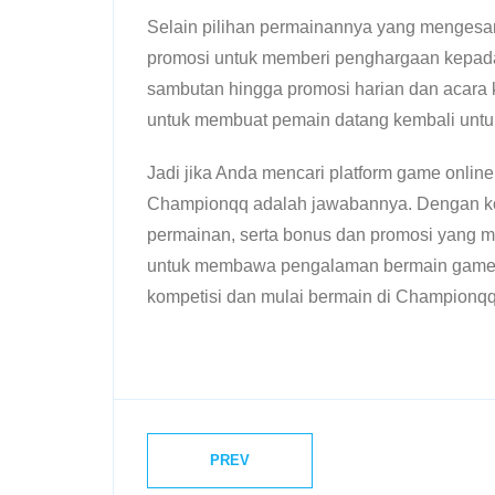
Selain pilihan permainannya yang mengesa
promosi untuk memberi penghargaan kepada
sambutan hingga promosi harian dan acara kh
untuk membuat pemain datang kembali untu
Jadi jika Anda mencari platform game onlin
Championqq ​​adalah jawabannya. Dengan 
permainan, serta bonus dan promosi yang m
untuk membawa pengalaman bermain game An
kompetisi dan mulai bermain di Championqq ​​
PREV