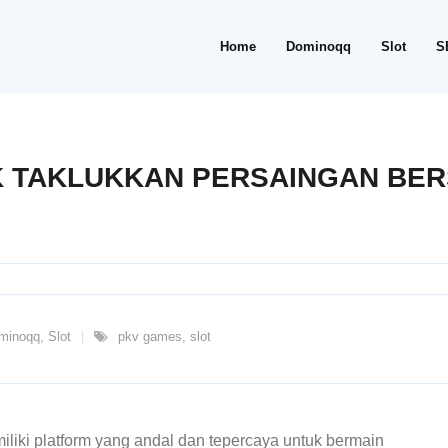
Home
Dominoqq
Slot
S
K TAKLUKKAN PERSAINGAN BE
minoqq
,
Slot
pkv games
,
slot
iliki platform yang andal dan tepercaya untuk bermain