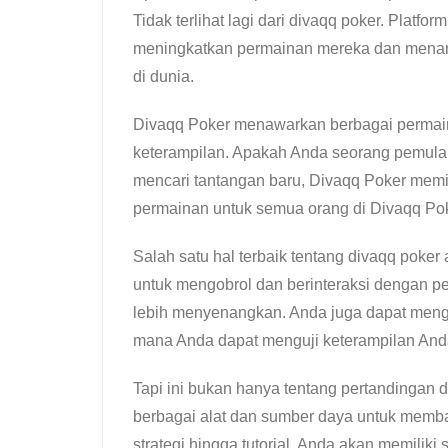
Tidak terlihat lagi dari divaqq poker. Platfo
meningkatkan permainan mereka dan menant
di dunia.
Divaqq Poker menawarkan berbagai permain
keterampilan. Apakah Anda seorang pemula 
mencari tantangan baru, Divaqq Poker memi
permainan untuk semua orang di Divaqq Pok
Salah satu hal terbaik tentang divaqq poke
untuk mengobrol dan berinteraksi dengan pe
lebih menyenangkan. Anda juga dapat menga
mana Anda dapat menguji keterampilan And
Tapi ini bukan hanya tentang pertandingan 
berbagai alat dan sumber daya untuk memb
strategi hingga tutorial, Anda akan memili