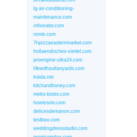
lg-air-conditioning-
maintenance.com
infoorator.com
novte.com
7hpizzaeasternmarket.com
hollaendisches-viertel.com
proengine-ultra24.com
lifewithoutlanyards.com
traida.net
kitchandhoney.com
metro-bistro.com
howtosolv.com
delicesdemanon.com
testboo.com
weddingdressstudio.com
premiumplox.com