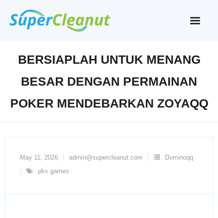
Skip
to
content
BERSIAPLAH UNTUK MENANG
BESAR DENGAN PERMAINAN
POKER MENDEBARKAN ZOYAQQ
May 11, 2026
admin@supercleanut.com
Dominoqq
pkv games