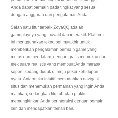
Anda dapat bermain pada tingkat yang sesuai
dengan anggaran dan pengalaman Anda.
Salah satu fitur terbaik ZoyaQQ adalah
gameplaynya yang inovatif dan interaktif. Platform
ini menggunakan teknologi mutakhir untuk
memberikan pengalaman bermain game yang
mulus dan mendalam, dengan grafis memukau dan
efek suara realistis yang membuat Anda merasa
seperti sedang duduk di meja poker kehidupan
nyata. Antarmuka intuitif memudahkan navigasi
situs dan menemukan permainan yang ingin Anda
mainkan, sedangkan fitur obrolan praktis
memungkinkan Anda berinteraksi dengan pemain
lain dan mendapatkan teman baru.