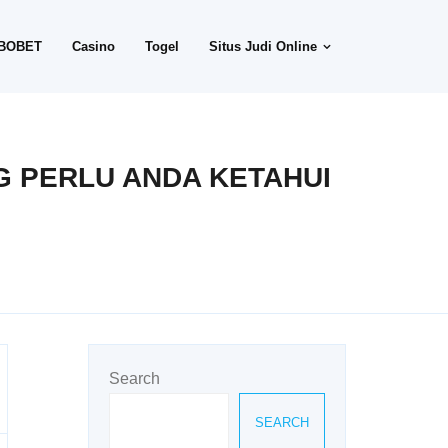
BOBET
Casino
Togel
Situs Judi Online
G PERLU ANDA KETAHUI
Search
SEARCH