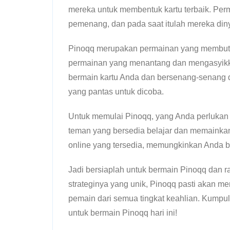
mereka untuk membentuk kartu terbaik. Per
pemenang, dan pada saat itulah mereka di
Pinoqq merupakan permainan yang membutu
permainan yang menantang dan mengasyikka
bermain kartu Anda dan bersenang-senang 
yang pantas untuk dicoba.
Untuk memulai Pinoqq, yang Anda perlukan
teman yang bersedia belajar dan memainkan
online yang tersedia, memungkinkan Anda b
Jadi bersiaplah untuk bermain Pinoqq dan r
strateginya yang unik, Pinoqq pasti akan m
pemain dari semua tingkat keahlian. Kumpu
untuk bermain Pinoqq hari ini!