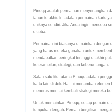
Pinoqq adalah permainan menyenangkan da
tahun terakhir. Ini adalah permainan kartu y
uniknya sendiri. Jika Anda ingin mencoba 
dicoba.
Permainan ini biasanya dimainkan dengan 
yang harus mereka gunakan untuk membentuk 
mendapatkan peringkat tertinggi di akhir p
keterampilan, strategi, dan keberuntungan.
Salah satu fitur utama Pinoqq adalah pengg
kartu lain di dek. Hal ini menambah elemen
menerus menilai kembali strategi mereka b
Untuk memainkan Pinoqq, setiap pemain diba
tumpukan tengah. Pemain bergiliran mengam