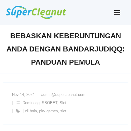
Skip
to
content
BEBASKAN KEBERUNTUNGAN
ANDA DENGAN BANDARJUDIQQ:
PANDUAN PEMULA
Nov 14, 2024
admin@supercleanut.com
Dominoqq
,
SBOBET
,
Slot
judi bola
,
pkv games
,
slot