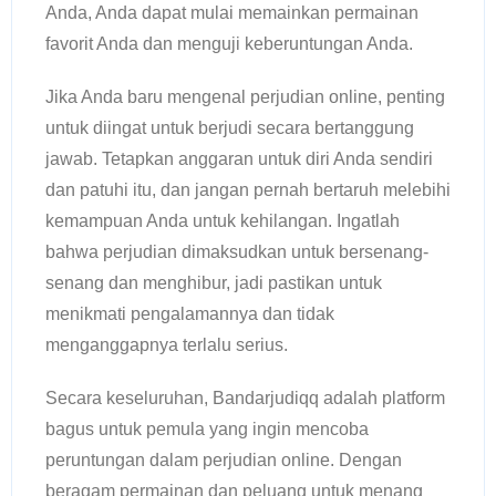
Anda, Anda dapat mulai memainkan permainan
favorit Anda dan menguji keberuntungan Anda.
Jika Anda baru mengenal perjudian online, penting
untuk diingat untuk berjudi secara bertanggung
jawab. Tetapkan anggaran untuk diri Anda sendiri
dan patuhi itu, dan jangan pernah bertaruh melebihi
kemampuan Anda untuk kehilangan. Ingatlah
bahwa perjudian dimaksudkan untuk bersenang-
senang dan menghibur, jadi pastikan untuk
menikmati pengalamannya dan tidak
menganggapnya terlalu serius.
Secara keseluruhan, Bandarjudiqq adalah platform
bagus untuk pemula yang ingin mencoba
peruntungan dalam perjudian online. Dengan
beragam permainan dan peluang untuk menang