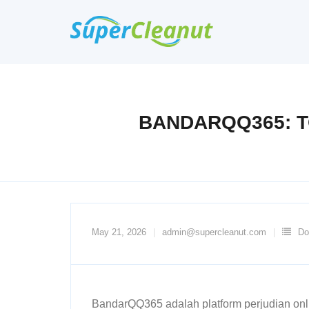
Skip
to
content
BANDARQQ365: T
May 21, 2026
admin@supercleanut.com
Do
BandarQQ365 adalah platform perjudian o