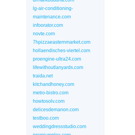
lg-air-conditioning-
maintenance.com
infoorator.com
novte.com
7hpizzaeasternmarket.com
hollaendisches-viertel.com
proengine-ultra24.com
lifewithoutlanyards.com
traida.net
kitchandhoney.com
metro-bistro.com
howtosolv.com
delicesdemanon.com
testboo.com
weddingdressstudio.com
premiumplox.com