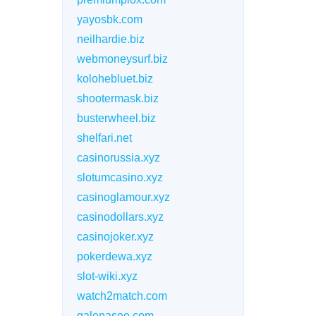
yayosbk.com
neilhardie.biz
webmoneysurf.biz
kolohebluet.biz
shootermask.biz
busterwheel.biz
shelfari.net
casinorussia.xyz
slotumcasino.xyz
casinoglamour.xyz
casinodollars.xyz
casinojoker.xyz
pokerdewa.xyz
slot-wiki.xyz
watch2match.com
galenaseo.com