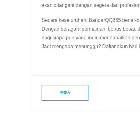
akan ditangani dengan segera dan profesion
Secara keseluruhan, BandarQQ365 benar-ben
Dengan beragam permainan, bonus besar, da
bagi siapa pun yang ingin mendapatkan pe
Jadi mengapa menunggu? Daftar akun hari 
PREV