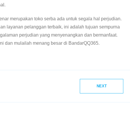
al.
ar merupakan toko serba ada untuk segala hal perjudian.
n layanan pelanggan terbaik, ini adalah tujuan sempurna
ngalaman perjudian yang menyenangkan dan bermanfaat.
ini dan mulailah menang besar di BandarQQ365.
NEXT