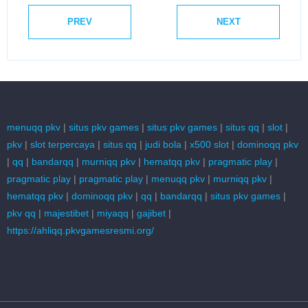
PREV
NEXT
menuqq pkv
|
situs pkv games
|
situs pkv games
|
situs qq
|
slot
|
pkv
|
slot terpercaya
|
situs qq
|
judi bola
|
x500 slot
|
dominoqq pkv
|
qq
|
bandarqq
|
murniqq pkv
|
hematqq pkv
|
pragmatic play
|
pragmatic play
|
pragmatic play
|
menuqq pkv
|
murniqq pkv
|
hematqq pkv
|
dominoqq pkv
|
qq
|
bandarqq
|
situs pkv games
|
pkv qq
|
majestibet
|
miyaqq
|
gajibet
|
https://ahliqq.pkvgamesresmi.org/