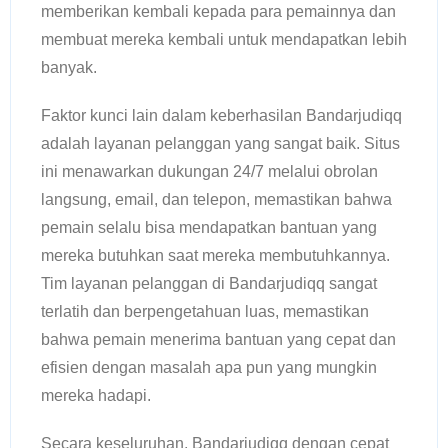
memberikan kembali kepada para pemainnya dan
membuat mereka kembali untuk mendapatkan lebih
banyak.
Faktor kunci lain dalam keberhasilan Bandarjudiqq
adalah layanan pelanggan yang sangat baik. Situs
ini menawarkan dukungan 24/7 melalui obrolan
langsung, email, dan telepon, memastikan bahwa
pemain selalu bisa mendapatkan bantuan yang
mereka butuhkan saat mereka membutuhkannya.
Tim layanan pelanggan di Bandarjudiqq sangat
terlatih dan berpengetahuan luas, memastikan
bahwa pemain menerima bantuan yang cepat dan
efisien dengan masalah apa pun yang mungkin
mereka hadapi.
Secara keseluruhan, Bandarjudiqq dengan cepat