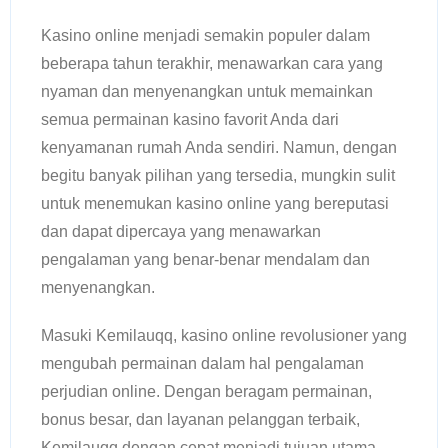
Kasino online menjadi semakin populer dalam
beberapa tahun terakhir, menawarkan cara yang
nyaman dan menyenangkan untuk memainkan
semua permainan kasino favorit Anda dari
kenyamanan rumah Anda sendiri. Namun, dengan
begitu banyak pilihan yang tersedia, mungkin sulit
untuk menemukan kasino online yang bereputasi
dan dapat dipercaya yang menawarkan
pengalaman yang benar-benar mendalam dan
menyenangkan.
Masuki Kemilauqq, kasino online revolusioner yang
mengubah permainan dalam hal pengalaman
perjudian online. Dengan beragam permainan,
bonus besar, dan layanan pelanggan terbaik,
Kemilauqq dengan cepat menjadi tujuan utama