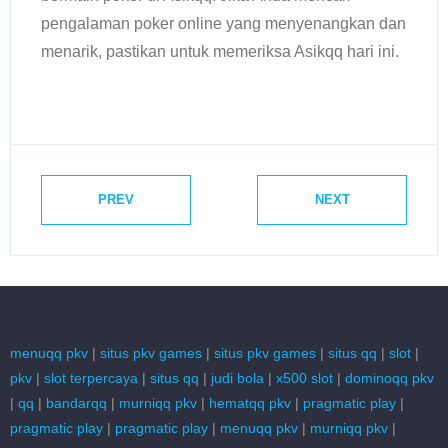
pengalaman poker online yang menyenangkan dan
menarik, pastikan untuk memeriksa Asikqq hari ini.
PREV
NEXT
menuqq pkv
|
situs pkv games
|
situs pkv games
|
situs qq
|
slot
|
pkv
|
slot terpercaya
|
situs qq
|
judi bola
|
x500 slot
|
dominoqq pkv
|
qq
|
bandarqq
|
murniqq pkv
|
hematqq pkv
|
pragmatic play
|
pragmatic play
|
pragmatic play
|
menuqq pkv
|
murniqq pkv
|