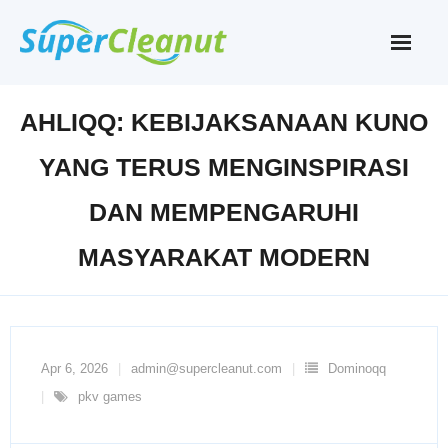
Skip
to
content
AHLIQQ: KEBIJAKSANAAN KUNO
YANG TERUS MENGINSPIRASI
DAN MEMPENGARUHI
MASYARAKAT MODERN
Apr 6, 2026
admin@supercleanut.com
Dominoqq
pkv games