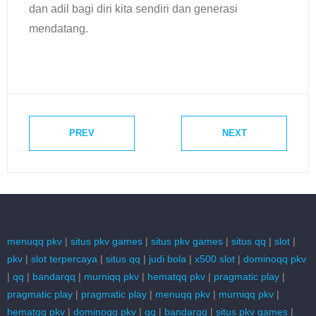
dan adil bagi diri kita sendiri dan generasi
mendatang.
PREV
NEXT
menuqq pkv
|
situs pkv games
|
situs pkv games
|
situs qq
|
slot
|
pkv
|
slot terpercaya
|
situs qq
|
judi bola
|
x500 slot
|
dominoqq pkv
|
qq
|
bandarqq
|
murniqq pkv
|
hematqq pkv
|
pragmatic play
|
pragmatic play
|
pragmatic play
|
menuqq pkv
|
murniqq pkv
|
hematqq pkv
|
dominoqq pkv
|
qq
|
bandarqq
|
situs pkv games
|